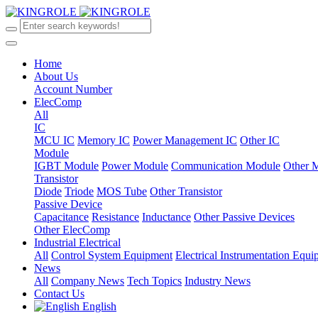
Home
About Us
Account Number
ElecComp
All
IC
MCU IC
Memory IC
Power Management IC
Other IC
Module
IGBT Module
Power Module
Communication Module
Other 
Transistor
Diode
Triode
MOS Tube
Other Transistor
Passive Device
Capacitance
Resistance
Inductance
Other Passive Devices
Other ElecComp
Industrial Electrical
All
Control System Equipment
Electrical Instrumentation Equ
News
All
Company News
Tech Topics
Industry News
Contact Us
English